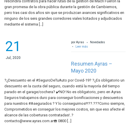
rescindirá contratos para hacer rutas de la gestión de Macri Fueron la
gran promesa de la obra pública durante la gestión de Cambiemos,
pero tras casi dos años sin que se produzcan avances significativos en
ninguno de los seis grandes corredores viales licitados y adjudicados
mediante el sistema […]
21
por Ayras
Novedades
Leer más
Jul, 2020
Resumen Ayras –
Mayo 2020
?¿Descuento en el #SeguroDeTuAuto por Covid-19? ?¿Es obligatorio un
descuento en la cuota del seguro, cuando está la mayoría del tiempo
parado en el garage/cochera? ✔️NO! No es obligatorio, pero en Ayras
Seguros trabajamos duro para conseguir bonificaciones y descuentos
para nuestros #Asegurados ? Y lo conseguimos!!!??.???Como siempre,
Comprometidos en conseguir los mejores costos, sin que eso afecte el
alcance de las coberturas
contratadas!..?
contacto@www.ayras.com.ar
☎️ 0800 […]