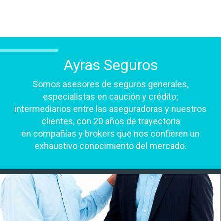
Ayras Seguros
Somos asesores de seguros generales,
especialistas en caución y crédito;
intermediarios entre las aseguradoras y nuestros
clientes, con 20 años de trayectoria
en compañías y brokers que nos confieren un
exhaustivo conocimiento del mercado.