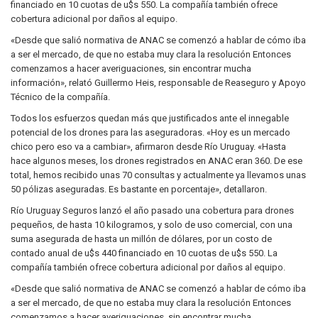
financiado en 10 cuotas de u$s 550. La compañía también ofrece
cobertura adicional por daños al equipo.
«Desde que salió normativa de ANAC se comenzó a hablar de cómo iba
a ser el mercado, de que no estaba muy clara la resolución Entonces
comenzamos a hacer averiguaciones, sin encontrar mucha
información», relató Guillermo Heis, responsable de Reaseguro y Apoyo
Técnico de la compañía.
Todos los esfuerzos quedan más que justificados ante el innegable
potencial de los drones para las aseguradoras. «Hoy es un mercado
chico pero eso va a cambiar», afirmaron desde Río Uruguay. «Hasta
hace algunos meses, los drones registrados en ANAC eran 360. De ese
total, hemos recibido unas 70 consultas y actualmente ya llevamos unas
50 pólizas aseguradas. Es bastante en porcentaje», detallaron.
Río Uruguay Seguros lanzó el año pasado una cobertura para drones
pequeños, de hasta 10 kilogramos, y solo de uso comercial, con una
suma asegurada de hasta un millón de dólares, por un costo de
contado anual de u$s 440 financiado en 10 cuotas de u$s 550. La
compañía también ofrece cobertura adicional por daños al equipo.
«Desde que salió normativa de ANAC se comenzó a hablar de cómo iba
a ser el mercado, de que no estaba muy clara la resolución Entonces
comenzamos a hacer averiguaciones, sin encontrar mucha