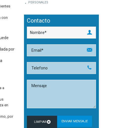
PERSONALES
dientes
n con
Contacto
puede
dada por
la
a a
sus
za en
omo, por