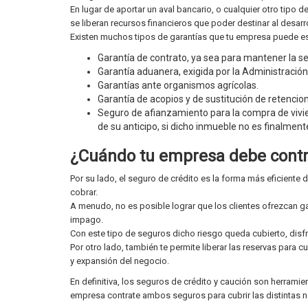
En lugar de aportar un aval bancario, o cualquier otro tipo 
se liberan recursos financieros que poder destinar al desarr
Existen muchos tipos de garantías que tu empresa puede est
Garantía de contrato, ya sea para mantener la se
Garantía aduanera, exigida por la Administración
Garantías ante organismos agrícolas.
Garantía de acopios y de sustitución de retencio
Seguro de afianzamiento para la compra de vivi
de su anticipo, si dicho inmueble no es finalmen
¿Cuándo tu empresa debe contra
Por su lado, el seguro de crédito es la forma más eficiente 
cobrar.
A menudo, no es posible lograr que los clientes ofrezcan g
impago.
Con este tipo de seguros dicho riesgo queda cubierto, disfr
Por otro lado, también te permite liberar las reservas para 
y expansión del negocio.
En definitiva, los seguros de crédito y caución son herrami
empresa contrate ambos seguros para cubrir las distintas ne