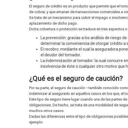
El seguro de crédito es un producto que permite que el tom
de cobrar, y que emanan de transacciones comerciales a cré
Se trata de un mecanismo para cubrir el impago o insolvenci
aplazamiento de dicho pago.
Dicha cobertura o protección se traduce en tres aspectos o 
La prevención: gracias a los análisis de riesgo
determinar la conveniencia de otorgar crédito a 
El recobro: mediante el cual la aseguradora p
el deudor del tomador.
La indemnización al tomador: la cual concurre en
insolvencia de éste o cualquier otro motivo que 
¿Qué es el seguro de caución?
Por su parte, el seguro de caución –también conocido como s
indemnizar al asegurado en aquellos casos en los que, el t
Este tipo de seguro tiene lugar cuando una de las partes de
obligaciones. De hecho, se trata de una modalidad de seguro
muchos otros casos.
Dadas las diferencias entre el tipo de obligaciones posibl
ejemplo: