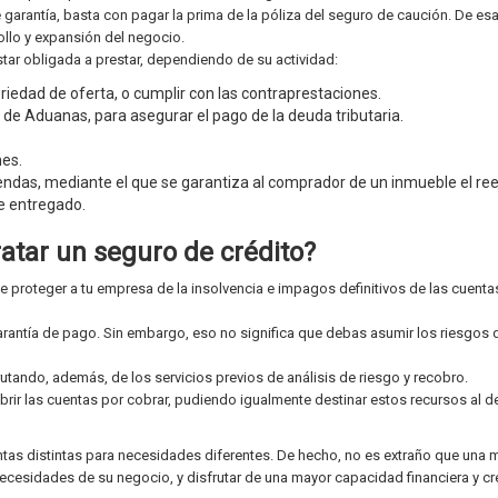
de garantía, basta con pagar la prima de la póliza del seguro de caución. De es
ollo y expansión del negocio.
ar obligada a prestar, dependiendo de su actividad:
riedad de oferta, o cumplir con las contraprestaciones.
 de Aduanas, para asegurar el pago de la deuda tributaria.
nes.
endas, mediante el que se garantiza al comprador de un inmueble el r
te entregado.
tar un seguro de crédito?
de proteger a tu empresa de la insolvencia e impagos definitivos de las cuenta
arantía de pago. Sin embargo, eso no significa que debas asumir los riesgos 
utando, además, de los servicios previos de análisis de riesgo y recobro.
cubrir las cuentas por cobrar, pudiendo igualmente destinar estos recursos al d
entas distintas para necesidades diferentes. De hecho, no es extraño que una
cesidades de su negocio, y disfrutar de una mayor capacidad financiera y cre