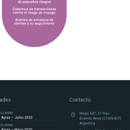
ades
Contacto
20 | AYRAS
Maipú 687, 5º Piso
Ayras – Junio 2020
Buenos Aires (C1006ACF)
Argentina
20 | AYRAS
Ayras – Mayo 2020