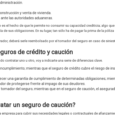
Administración.
onstrucción y venta de vivienda.
s ante las autoridades aduaneras.
 es el hecho de que le permite no consumir su capacidad crediticia; algo que
ía de sus obligaciones. En su lugar, tan sólo ha de pagar la prima de la póliza
rador, deberá serle reembolsado por el tomador del seguro en caso de siniest
eguros de crédito y caución
 contratar uno u otro, voy a indicarte una serie de diferencias clave.
 incumplimiento; mientras que el seguro de crédito cubre el riesgo de in
frecer una garantía de cumplimiento de determinadas obligaciones; mie
mador de protegerse frente al impago de sus deudores.
io tomador del seguro; mientras que en el seguro de caución, el asegurad
atar un seguro de caución?
na empresa para cubrir sus necesidades legales o contractuales de afianzamie