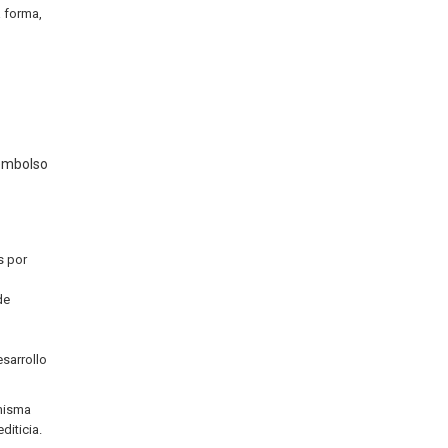
a forma,
eembolso
s por
de
esarrollo
 misma
diticia.