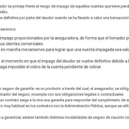
ador se proteja frente al riesgo de impago de aquellas cuentas que tiene pen
dito.
a definitiva por parte del deudor cuando se ha llevado a cabo una transacció
servicios:
 de impago proporcionados por la aseguradora, de forma que el tomador 
sus clientes comerciales.
one en marcha mecanismos para lograr que una cuenta impagada sea sal
 el momento en que el impago del deudor se vuelve definitivo debido a 
haga imposible el cobro de la cuenta pendiente de cobrar.
eguro de garantía- es un producto a través del cual, el asegurador, se oblig
omador del seguro, incumpla con sus obligaciones legales o contractuales.
 un contrato exige a la otra una garantía para responder del cumplimiento de 
 muy habitual en los contratos con la Administración Pública, aunque se utili
es a garantizar, existen también distintas modalidades de seguro de caución c