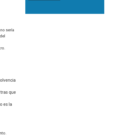
 no sería
 del
ro.
solvencia
ntras que
o es la
nto.