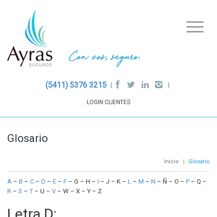
(5411) 5376 3215
LOGIN CLIENTES
Glosario
Inicio
|
Glosario
A
–
B
–
C
–
D
–
E
–
F
– G – H –
I
– J – K –
L
–
M
–
N
– Ñ – O –
P
– Q –
R
–
S
–
T
– U –
V
– W – X – Y – Z
Letra D: