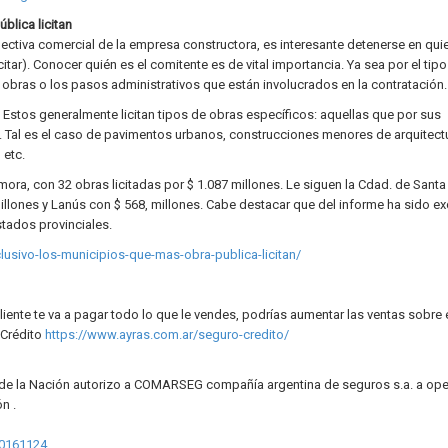
blica licitan
pectiva comercial de la empresa constructora, es interesante detenerse en quie
citar). Conocer quién es el comitente es de vital importancia. Ya sea por el tip
s obras o los pasos administrativos que están involucrados en la contratación.
. Estos generalmente licitan tipos de obras específicos: aquellas que por sus
e. Tal es el caso de pavimentos urbanos, construcciones menores de arquitect
 etc.
ra, con 32 obras licitadas por $ 1.087 millones. Le siguen la Cdad. de Santa
illones y Lanús con $ 568, millones. Cabe destacar que del informe ha sido exc
tados provinciales.
usivo-los-municipios-que-mas-obra-publica-licitan/
iente te va a pagar todo lo que le vendes, podrías aumentar las ventas sobre
eCrédito
https://www.ayras.com.ar/seguro-credito/
 de la Nación autorizo a COMARSEG compañía argentina de seguros s.a. a ope
n .
20161124