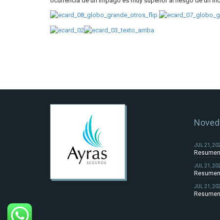
ocurrencia de un impago es muy superior al riesgo de un in
Noved
JUL 21, 20
Resumen 
JUL 21, 20
Resumen 
JUL 21, 20
Resumen 