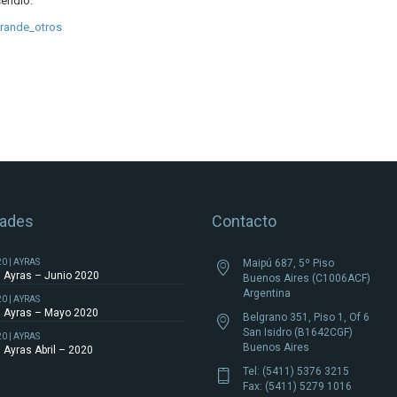
cendio.
ades
Contacto
20 | AYRAS
Maipú 687, 5º Piso
Ayras – Junio 2020
Buenos Aires (C1006ACF)
Argentina
20 | AYRAS
Ayras – Mayo 2020
Belgrano 351, Piso 1, Of 6
San Isidro (B1642CGF)
20 | AYRAS
Buenos Aires
Ayras Abril – 2020
Tel: (5411) 5376 3215
Fax: (5411) 5279 1016