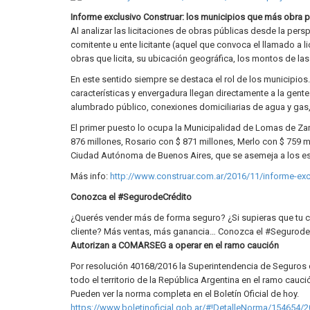
Informe exclusivo Construar: los municipios que más obra pú
Al analizar las licitaciones de obras públicas desde la pers
comitente u ente licitante (aquel que convoca el llamado a li
obras que licita, su ubicación geográfica, los montos de la
En este sentido siempre se destaca el rol de los municipios
características y envergadura llegan directamente a la gent
alumbrado público, conexiones domiciliarias de agua y gas,
El primer puesto lo ocupa la Municipalidad de Lomas de Zamo
876 millones, Rosario con $ 871 millones, Merlo con $ 759 m
Ciudad Autónoma de Buenos Aires, que se asemeja a los es
Más info:
http://www.construar.com.ar/2016/11/informe-excl
Conozca el #SegurodeCrédito
¿Querés vender más de forma seguro? ¿Si supieras que tu cl
cliente? Más ventas, más ganancia… Conozca el #Segurod
Autorizan a COMARSEG a operar en el ramo caución
Por resolución 40168/2016 la Superintendencia de Seguros
todo el territorio de la República Argentina en el ramo caució
Pueden ver la norma completa en el Boletín Oficial de hoy.
https://www.boletinoficial.gob.ar/#!DetalleNorma/154654/