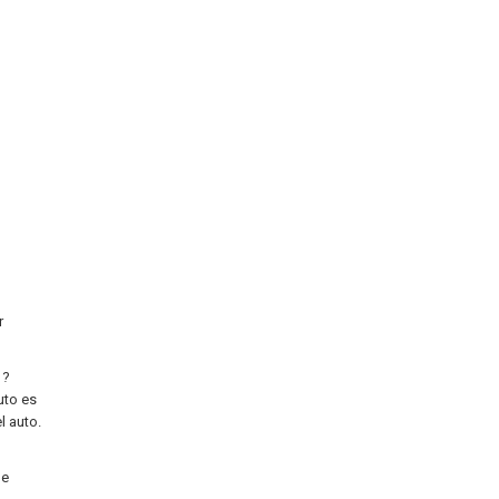
r
 ?
uto es
l auto.
de