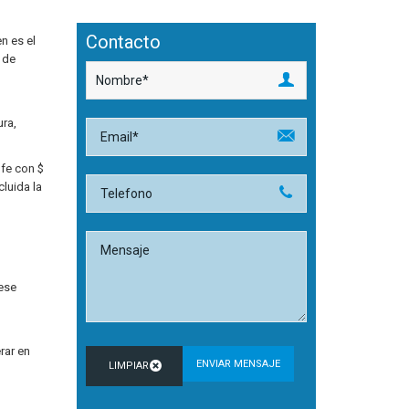
Contacto
n es el
o de
ura,
 fe con $
luida la
 ese
rar en