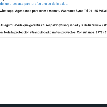
de-lucro-cesante-para-profesionales-de-la-salud/
whatsapp. Agendanos para tener a mano tu #ContactoAyras Tel 011 65 595 3
SeguroDeVida que garantiza tu respaldo y tranquilidad y la de tu familia.? 
: toda la protección y tranquilidad para tus proyectos. Consultanos. ????‍♀️?️