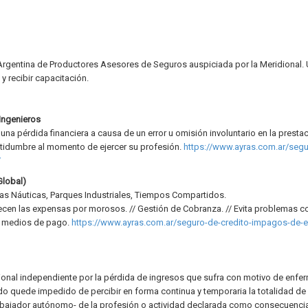
Argentina de Productores Asesores de Seguros auspiciada por la Meridional.
y recibir capacitación.
Ingenieros
a pérdida financiera a causa de un error u omisión involuntario en la presta
ertidumbre al momento de ejercer su profesión.
https://www.ayras.com.ar/segu
/
Global)
ías Náuticas, Parques Industriales, Tiempos Compartidos.
ecen las expensas por morosos. // Gestión de Cobranza. // Evita problemas co
os medios de pago.
https://www.ayras.com.ar/seguro-de-credito-impagos-de-
esional independiente por la pérdida de ingresos que sufra con motivo de enf
do quede impedido de percibir en forma continua y temporaria la totalidad de
bajador autónomo- de la profesión o actividad declarada como consecuenci