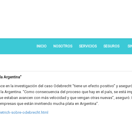
INICIO
NOSOTROS
SERVICIOS
SEGUROS
SI
la Argentina”
ance en la investigación del caso Odebrecht “tiene un efecto positivo” y asegur
n la Argentina. “Como consecuencia del proceso que hay en el país, se está i
ue estaban avancen con más velocidad y que vengan otras nuevas”, aseguró. 
empresas que están invirtiendo mucha plata en Argentina”.
etrich-sobre-odebrecht.html