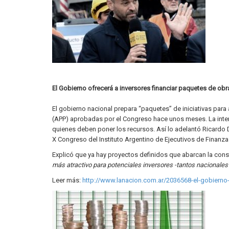
El Gobierno ofrecerá a inversores financiar paquetes de obr
El gobierno nacional prepara “paquetes” de iniciativas para 
(APP) aprobadas por el Congreso hace unos meses. La intenc
quienes deben poner los recursos. Así lo adelantó Ricardo D
X Congreso del Instituto Argentino de Ejecutivos de Finanzas
Explicó que ya hay proyectos definidos que abarcan la const
más atractivo para potenciales inversores -tantos nacionales 
Leer más:
http://www.lanacion.com.ar/2036568-el-gobierno-