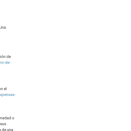
 Una
ción de
ro-de-
n el
expensas-
ermedad o
 sus
a de una