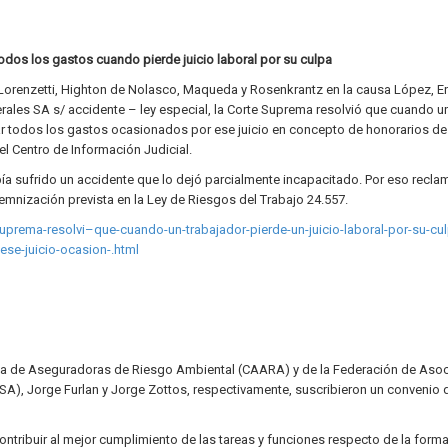
dos los gastos cuando pierde juicio laboral por su culpa
es Lorenzetti, Highton de Nolasco, Maqueda y Rosenkrantz en la causa López, E
les SA s/ accidente – ley especial, la Corte Suprema resolvió que cuando u
gar todos los gastos ocasionados por ese juicio en concepto de honorarios de
el Centro de Información Judicial.
bía sufrido un accidente que lo dejó parcialmente incapacitado. Por eso reclam
demnización prevista en la Ley de Riesgos del Trabajo 24.557.
Suprema-resolvi–que-cuando-un-trabajador-pierde-un-juicio-laboral-por-su-cu
se-juicio-ocasion-.html
ntina de Aseguradoras de Riesgo Ambiental (CAARA) y de la Federación de Aso
A), Jorge Furlan y Jorge Zottos, respectivamente, suscribieron un convenio 
ntribuir al mejor cumplimiento de las tareas y funciones respecto de la form