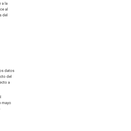
 a la
ce al
s del
los datos
cto del
ecto a
l
en mayo
s