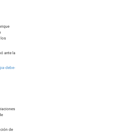
nrique
n
 los
ó ante la
lpa-debe-
ciaciones
de
ación de