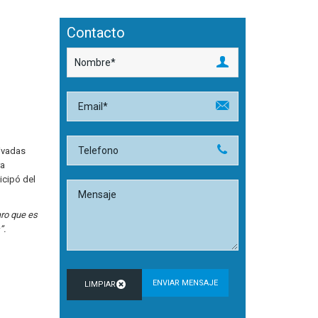
Contacto
rivadas
ra
icipó del
ro que es
”.