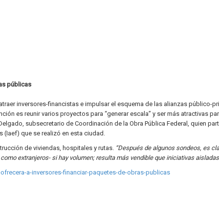
as públicas
atraer inversores-financistas e impulsar el esquema de las alianzas público-p
ión es reunir varios proyectos para “generar escala” y ser más atractivas pa
elgado, subsecretario de Coordinación de la Obra Pública Federal, quien part
 (Iaef) que se realizó en esta ciudad.
rucción de viviendas, hospitales y rutas.
“Después de algunos sondeos, es cla
como extranjeros- si hay volumen; resulta más vendible que iniciativas aisladas
ofrecera-a-inversores-financiar-paquetes-de-obras-publicas