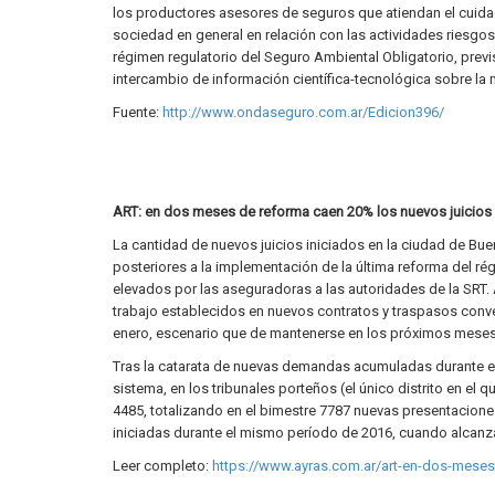
los productores asesores de seguros que atiendan el cuidad
sociedad en general en relación con las actividades riesgos
régimen regulatorio del Seguro Ambiental Obligatorio, previs
intercambio de información científica-tecnológica sobre la
Fuente:
http://www.ondaseguro.com.ar/Edicion396/
ART: en dos meses de reforma caen 20% los nuevos juicios
La cantidad de nuevos juicios iniciados en la ciudad de Bu
posteriores a la implementación de la última reforma del r
elevados por las aseguradoras a las autoridades de la SRT.
trabajo establecidos en nuevos contratos y traspasos con
enero, escenario que de mantenerse en los próximos meses a
Tras la catarata de nuevas demandas acumuladas durante el 
sistema, en los tribunales porteños (el único distrito en el q
4485, totalizando en el bimestre 7787 nuevas presentacion
iniciadas durante el mismo período de 2016, cuando alcanz
Leer completo:
https://www.ayras.com.ar/art-en-dos-meses