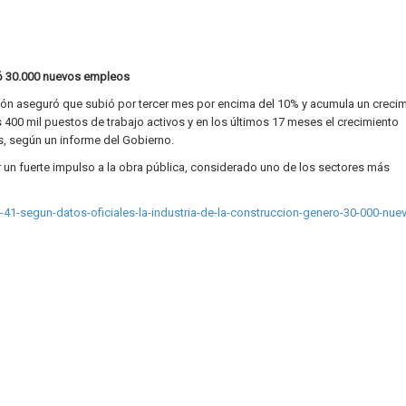
eró 30.000 nuevos empleos
ión aseguró que subió por tercer mes por encima del 10% y acumula un crecim
os 400 mil puestos de trabajo activos y en los últimos 17 meses el crecimiento
, según un informe del Gobierno.
r un fuerte impulso a la obra pública, considerado uno de los sectores más
41-segun-datos-oficiales-la-industria-de-la-construccion-genero-30-000-nue