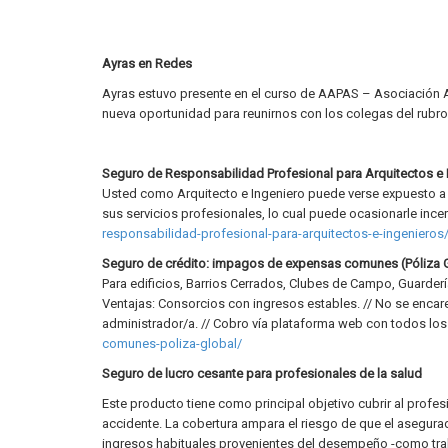
Ayras en Redes
Ayras estuvo presente en el curso de AAPAS – Asociación 
nueva oportunidad para reunirnos con los colegas del rubro 
Seguro de Responsabilidad Profesional para Arquitectos e 
Usted como Arquitecto e Ingeniero puede verse expuesto a un
sus servicios profesionales, lo cual puede ocasionarle inc
responsabilidad-profesional-para-arquitectos-e-ingenieros
Seguro de crédito: impagos de expensas comunes (Póliza 
Para edificios, Barrios Cerrados, Clubes de Campo, Guarder
Ventajas: Consorcios con ingresos estables. // No se encar
administrador/a. // Cobro vía plataforma web con todos l
comunes-poliza-global/
Seguro de lucro cesante para profesionales de la salud
Este producto tiene como principal objetivo cubrir al prof
accidente. La cobertura ampara el riesgo de que el asegura
ingresos habituales provenientes del desempeño -como tra