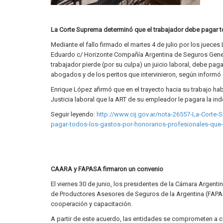
La Corte Suprema determinó que el trabajador debe pagar to
Mediante el fallo firmado el martes 4 de julio por los juec
Eduardo c/ Horizonte Compañía Argentina de Seguros Genera
trabajador pierde (por su culpa) un juicio laboral, debe pa
abogados y de los peritos que intervinieron, según informó 
Enrique López afirmó que en el trayecto hacia su trabajo ha
Justicia laboral que la ART de su empleador le pagara la in
Seguir leyendo:
http://www.cij.gov.ar/nota-26557-La-Corte-
pagar-todos-los-gastos-por-honorarios-profesionales-que-e
CAARA y FAPASA firmaron un convenio
El viernes 30 de junio, los presidentes de la Cámara Arge
de Productores Asesores de Seguros de la Argentina (FAPAS
cooperación y capacitación.
A partir de este acuerdo, las entidades se comprometen a co