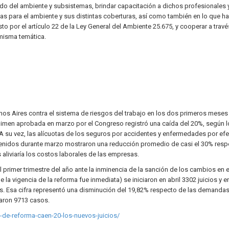
o del ambiente y subsistemas, brindar capacitación a dichos profesionales y
as para el ambiente y sus distintas coberturas, así como también en lo que ha
to por el artículo 22 de la Ley General del Ambiente 25.675, y cooperar a travé
 misma temática.
enos Aires contra el sistema de riesgos del trabajo en los dos primeros meses
égimen aprobada en marzo por el Congreso registró una caída del 20%, según 
 A su vez, las alícuotas de los seguros por accidentes y enfermedades por efe
venidos durante marzo mostraron una reducción promedio de casi el 30% resp
liviaría los costos laborales de las empresas.
primer trimestre del año ante la inminencia de la sanción de los cambios en e
ue la vigencia de la reforma fue inmediata) se iniciaron en abril 3302 juicios y 
es. Esa cifra representó una disminución del 19,82% respecto de las demanda
aron 9713 casos.
-de-reforma-caen-20-los-nuevos-juicios/