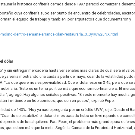
staurar la histórica confitería cerrada desde 1997 pareció comenzar a desem
 porteño cuya confitería supo ser punto de encuentro de celebridades, escritor
nforman el equipo de trabajo y, también, por arquitectos que documentaron y
a-molino-dentro-semana-arranca-plan-restaurarla_0_SyRuw2uNX.html
el dólar
o” y sin entregar mercadería hasta ver señales más claras de cuál será el valor.
ue ya venía mostrando una caída a partir de mayo, cuando la volatilidad pud
A. “Lo que queremos es previsibilidad. Que el dólar esté en $ 45, pero que se
mobiliaria. “Esto es un tema político más que económico-financiero. El mercad
 dólar”, agregó. Hay algunas señales positivas. “En este momento hay mucha g
 están invirtiendo en fideicomisos, que son en pesos”, explicó Pepe.
bilidad de 140%. “Hoy ya nadie pregunta por un crédito UVA”, dijo. Desde el B
. “Cuando se estabilizó el dólar el mes pasado hubo un leve repunte de consul
ba de precios de los alquileres. Para Pepe, el problema más grande para quiene
sas, que suben más que la renta. Según la Cámara de la Propiedad Horizontal,