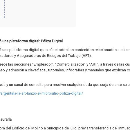
una plataforma digital: Póliza Digital
ó una plataforma digital que reúne todos los contenidos relacionados a esta 
lizadores y Aseguradoras de Riesgos del Trabajo (ART).
rece las secciones “Empleador”, “Comercializador” y “ART”, a través de las cu
o y adhesión a clave fiscal, tutoriales, infografías y manuales que explican 
da y un canal de consulta para resolver cualquier duda que surja durante su u
gentina-la-srt-lanzo-el-micrositio-poliza-digital/
taurarla
del Edificio del Molino a principios de julio, previa transferencia del inmueb