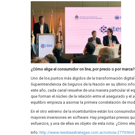
¿Cómo elige el consumidor on line, por precio o por marca?
Uno de los puntos más álgidos de la transformación digital q
Superintendencia de Seguros de la Nación en su último inf
este año, cada canal resuelve de una manera particular el equi
que forman el núcleo de la relación entre el asegurado y e
equilibro empieza a asomar la primera constelación de mode
En el otro extremo de la incertidumbre están los consumido
mayores inversiones en software. Hay preguntas previas q
esfuerzos, y una de ellas es objeto de esta nota: ¿Cómo ele
Info:
http://www.revistaestrategas.com.ar/noticia-2779.html