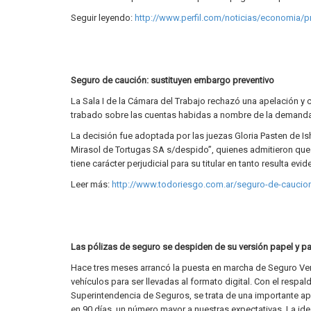
Seguir leyendo:
http://www.perfil.com/noticias/economia/pro
Seguro de caución: sustituyen embargo preventivo
La Sala I de la Cámara del Trabajo rechazó una apelación y c
trabado sobre las cuentas habidas a nombre de la demandad
La decisión fue adoptada por las juezas Gloria Pasten de Ish
Mirasol de Tortugas SA s/despido”, quienes admitieron que 
tiene carácter perjudicial para su titular en tanto resulta ev
Leer más:
http://www.todoriesgo.com.ar/seguro-de-caucion
Las pólizas de seguro se despiden de su versión papel y pa
Hace tres meses arrancó la puesta en marcha de Seguro Verd
vehículos para ser llevadas al formato digital. Con el respa
Superintendencia de Seguros, se trata de una importante apu
en 90 días, un número mayor a nuestras expectativas. La ide