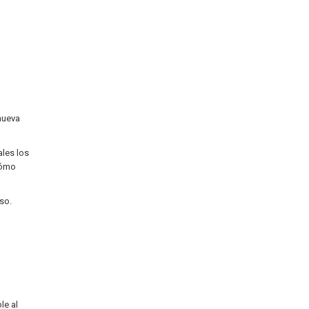
nueva
ales los
cómo
so.
le al