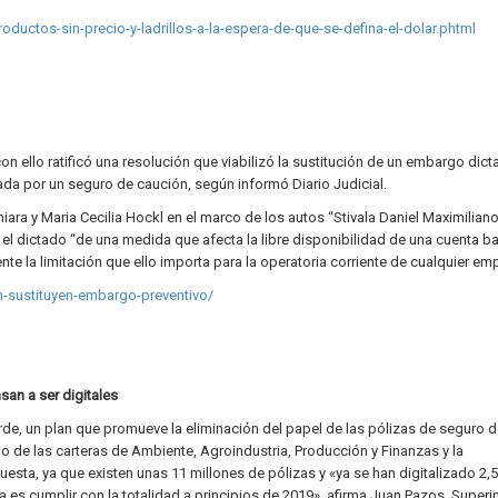
ductos-sin-precio-y-ladrillos-a-la-espera-de-que-se-defina-el-dolar.phtml
on ello ratificó una resolución que viabilizó la sustitución de un embargo dict
a por un seguro de caución, según informó Diario Judicial.
iara y Maria Cecilia Hockl en el marco de los autos “Stivala Daniel Maximiliano
el dictado “de una medida que afecta la libre disponibilidad de una cuenta b
idente la limitación que ello importa para la operatoria corriente de cualquier em
-sustituyen-embargo-preventivo/
san a ser digitales
e, un plan que promueve la eliminación del papel de las pólizas de seguro d
ldo de las carteras de Ambiente, Agroindustria, Producción y Finanzas y la
esta, ya que existen unas 11 millones de pólizas y «ya se han digitalizado 2,5
a es cumplir con la totalidad a principios de 2019», afirma Juan Pazos, Super