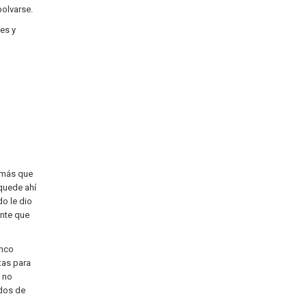
polvarse.
es y
o más que
 quede ahí
o le dio
ente que
anco
tas para
s no
 dos de