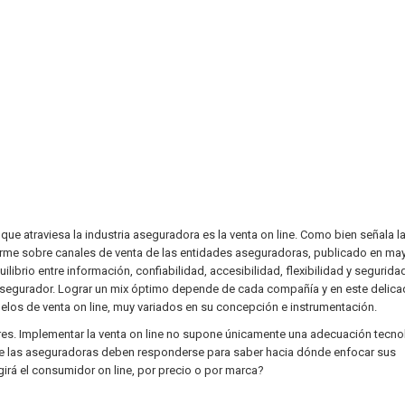
ue atraviesa la industria aseguradora es la venta on line. Como bien señala l
orme sobre canales de venta de las entidades aseguradoras, publicado en ma
librio entre información, confiabilidad, accesibilidad, flexibilidad y seguridad
l asegurador. Lograr un mix óptimo depende de cada compañía y en este delic
los de venta on line, muy variados en su concepción e instrumentación.
res. Implementar la venta on line no supone únicamente una adecuación tecno
ue las aseguradoras deben responderse para saber hacia dónde enfocar sus
girá el consumidor on line, por precio o por marca?