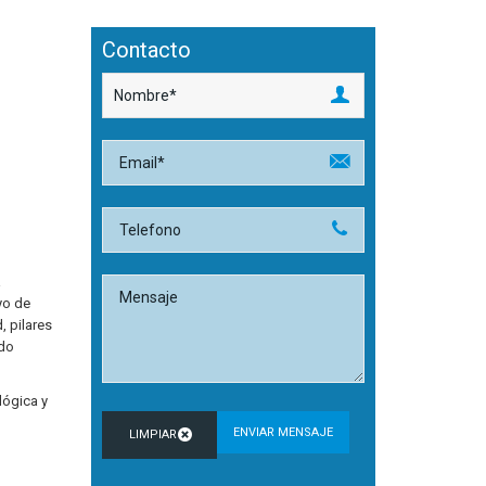
Contacto
a
yo de
, pilares
ado
lógica y