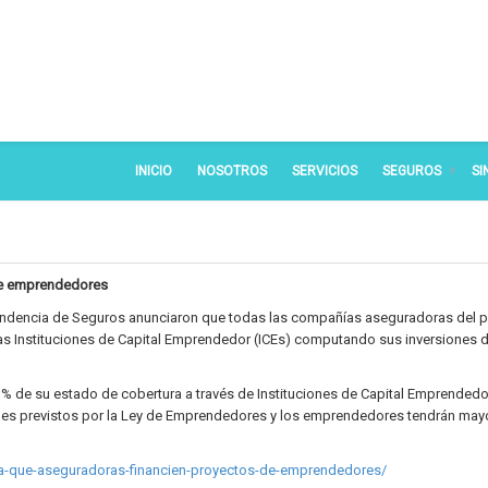
INICIO
NOSOTROS
SERVICIOS
SEGUROS
SI
de emprendedores
ntendencia de Seguros anunciaron que todas las compañías aseguradoras del p
as Instituciones de Capital Emprendedor (ICEs) computando sus inversiones d
l 1% de su estado de cobertura a través de Instituciones de Capital Emprendedo
ales previstos por la Ley de Emprendedores y los emprendedores tendrán may
a-que-aseguradoras-financien-proyectos-de-emprendedores/