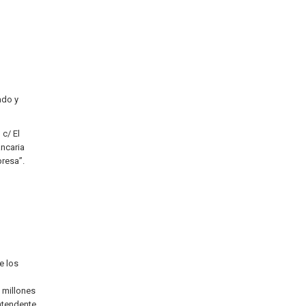
ado y
 c/ El
ancaria
presa”.
e los
 millones
intendente