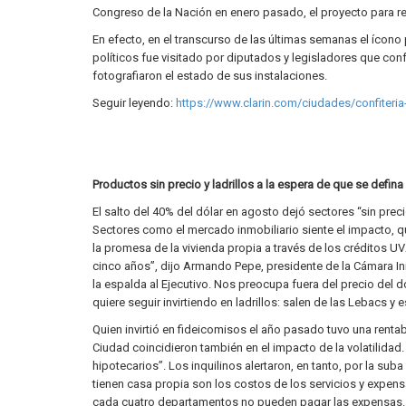
Congreso de la Nación en enero pasado, el proyecto para re
En efecto, en el transcurso de las últimas semanas el ícono
políticos fue visitado por diputados y legisladores que co
fotografiaron el estado de sus instalaciones.
Seguir leyendo:
https://www.clarin.com/ciudades/confiteri
Productos sin precio y ladrillos a la espera de que se defina 
El salto del 40% del dólar en agosto dejó sectores “sin preci
Sectores como el mercado inmobiliario siente el impacto, q
la promesa de la vivienda propia a través de los créditos UV
cinco años”, dijo Armando Pepe, presidente de la Cámara In
la espalda al Ejecutivo. Nos preocupa fuera del precio del
quiere seguir invirtiendo en ladrillos: salen de las Lebacs y
Quien invirtió en fideicomisos el año pasado tuvo una renta
Ciudad coincidieron también en el impacto de la volatilidad
hipotecarios”. Los inquilinos alertaron, en tanto, por la su
tienen casa propia son los costos de los servicios y expen
cada cuatro departamentos no pueden pagar las expensas.