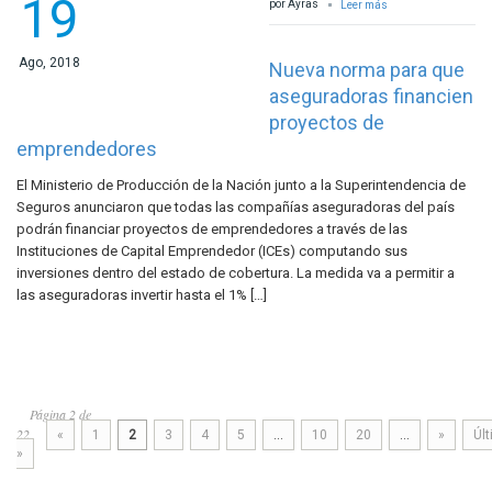
19
por Ayras
Leer más
Ago, 2018
Nueva norma para que
aseguradoras financien
proyectos de
emprendedores
El Ministerio de Producción de la Nación junto a la Superintendencia de
Seguros anunciaron que todas las compañías aseguradoras del país
podrán financiar proyectos de emprendedores a través de las
Instituciones de Capital Emprendedor (ICEs) computando sus
inversiones dentro del estado de cobertura. La medida va a permitir a
las aseguradoras invertir hasta el 1% […]
Página 2 de
22
«
1
2
3
4
5
...
10
20
...
»
Úl
»